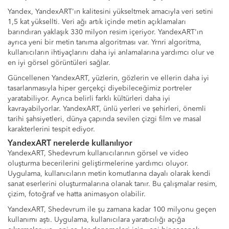
Yandex, YandexART'ın kalitesini yükseltmek amacıyla veri setini
1,5 kat yüksellti. Veri ağı artık içinde metin açıklamaları
barındıran yaklaşık 330 milyon resim içeriyor. YandexART'ın
ayrıca yeni bir metin tanıma algoritması var. Yrnri algoritma,
kullanıcıların ihtiyaçlarını daha iyi anlamalarına yardımcı olur ve
en iyi görsel görüntüleri sağlar.
Güncellenen YandexART, yüzlerin, gözlerin ve ellerin daha iyi
tasarlanmasıyla hiper gerçekçi diyebileceğimiz portreler
yaratabiliyor. Ayrıca belirli farklı kültürleri daha iyi
kavrayabilyorlar. YandexART, ünlü yerleri ve şehirleri, önemli
tarihi şahsiyetleri, dünya çapında sevilen çizgi film ve masal
karakterlerini tespit ediyor.
YandexART nerelerde kullanılıyor
YandexART, Shedevrum kullanıcılarının görsel ve video
oluşturma becerilerini geliştirmelerine yardımcı oluyor.
Uygulama, kullanıcıların metin komutlarına dayalı olarak kendi
sanat eserlerini oluşturmalarına olanak tanır. Bu çalışmalar resim,
çizim, fotoğraf ve hatta animasyon olabilir.
YandexART, Shedevrum ile şu zamana kadar 100 milyonu geçen
kullanımı aştı. Uygulama, kullanıcılara yaratıcılığı açığa