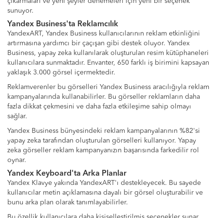
çıkarmaları ve yeni şeyler denemeleri için yeni bir seçenek
sunuyor.
Yandex Business'ta Reklamcılık
YandexART, Yandex Business kullanıcılarının reklam etkinliğini
artırmasına yardımcı bir çaçışan gibi destek oluyor. Yandex
Business, yapay zeka kullanılarak oluşturulan resim kütüphaneleri
kullanıcılara sunmaktadır. Envanter, 650 farklı iş birimini kapsayan
yaklaşık 3.000 görsel içermektedir.
Reklamverenler bu görselleri Yandex Business aracılığıyla reklam
kampanyalarında kullanabilirler. Bu görseller reklamların daha
fazla dikkat çekmesini ve daha fazla etkileşime sahip olmayı
sağlar.
Yandex Business bünyesindeki reklam kampanyalarının %82'si
yapay zeka tarafından oluşturulan görselleri kullanıyor. Yapay
zeka görseller reklam kampanyanızın başarısında farkedilir rol
oynar.
Yandex Keyboard'ta Arka Planlar
Yandex Klavye yakında YandexART'ı destekleyecek. Bu sayede
kullanıcılar metin açıklamasına dayalı bir görsel oluşturabilir ve
bunu arka plan olarak tanımlayabilirler.
Bu özellik kullanıcılara daha kişiselleştirilmiş seçenekler sunar.