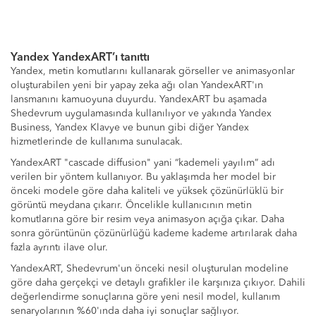
Yandex YandexART’ı tanıttı
Yandex, metin komutlarını kullanarak görseller ve animasyonlar
oluşturabilen yeni bir yapay zeka ağı olan YandexART'ın
lansmanını kamuoyuna duyurdu. YandexART bu aşamada
Shedevrum uygulamasında kullanılıyor ve yakında Yandex
Business, Yandex Klavye ve bunun gibi diğer Yandex
hizmetlerinde de kullanıma sunulacak.
YandexART "cascade diffusion" yani “kademeli yayılım” adı
verilen bir yöntem kullanıyor. Bu yaklaşımda her model bir
önceki modele göre daha kaliteli ve yüksek çözünürlüklü bir
görüntü meydana çıkarır. Öncelikle kullanıcının metin
komutlarına göre bir resim veya animasyon açığa çıkar. Daha
sonra görüntünün çözünürlüğü kademe kademe artırılarak daha
fazla ayrıntı ilave olur.
YandexART, Shedevrum'un önceki nesil oluşturulan modeline
göre daha gerçekçi ve detaylı grafikler ile karşınıza çıkıyor. Dahili
değerlendirme sonuçlarına göre yeni nesil model, kullanım
senaryolarının %60'ında daha iyi sonuçlar sağlıyor.