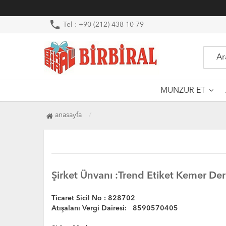
phone
Tel : +90 (212) 438 10 79
MUNZUR ET
anasayfa
Şirket Ünvanı :Trend Etiket Kemer Deri
Ticaret Sicil No : 828702
Atışalanı Vergi Dairesi:
8590570405