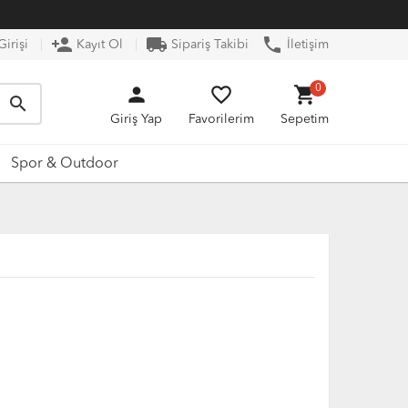
person_add
local_shipping
phone
irişi
Kayıt Ol
Sipariş Takibi
İletişim
person
favorite_border
shopping_cart
0
search
Giriş Yap
Favorilerim
Sepetim
Spor & Outdoor