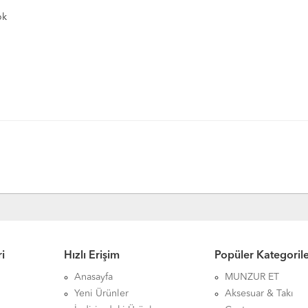
ok
i
Hızlı Erişim
Popüler Kategoril
Anasayfa
MUNZUR ET
Yeni Ürünler
Aksesuar & Takı