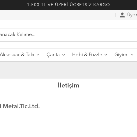
1.500 TL VE ÜZERİ ÜCRETSİZ KARGO
person
Üye G
Aksesuar & Takı
Çanta
Hobi & Puzzle
Giyim
İletişim
 Metal.Tic.Ltd.