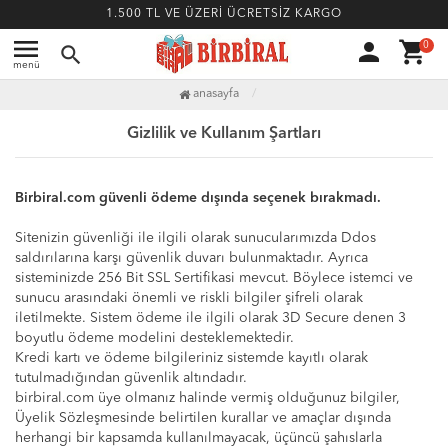
1.500 TL VE ÜZERİ ÜCRETSİZ KARGO
menu
person
shopping_cart
0
search
menü
anasayfa
Gizlilik ve Kullanım Şartları
Birbiral.com güvenli ödeme dışında seçenek bırakmadı.
Sitenizin güvenliği ile ilgili olarak sunucularımızda Ddos
saldırılarına karşı güvenlik duvarı bulunmaktadır. Ayrıca
sisteminizde 256 Bit SSL Sertifikasi mevcut. Böylece istemci ve
sunucu arasındaki önemli ve riskli bilgiler şifreli olarak
iletilmekte. Sistem ödeme ile ilgili olarak 3D Secure denen 3
boyutlu ödeme modelini desteklemektedir.
Kredi kartı ve ödeme bilgileriniz sistemde kayıtlı olarak
tutulmadığından güvenlik altındadır.
birbiral.com üye olmanız halinde vermiş olduğunuz bilgiler,
Üyelik Sözleşmesinde belirtilen kurallar ve amaçlar dışında
herhangi bir kapsamda kullanılmayacak, üçüncü şahıslarla