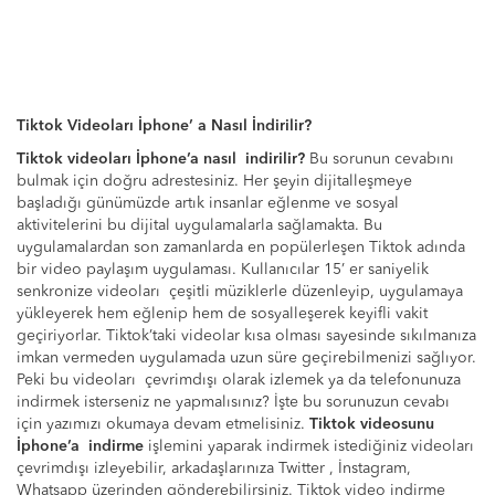
Tiktok Videoları İphone’ a Nasıl İndirilir?
Tiktok videoları İphone’a nasıl indirilir?
Bu sorunun cevabını
bulmak için doğru adrestesiniz. Her şeyin dijitalleşmeye
başladığı günümüzde artık insanlar eğlenme ve sosyal
aktivitelerini bu dijital uygulamalarla sağlamakta. Bu
uygulamalardan son zamanlarda en popülerleşen Tiktok adında
bir video paylaşım uygulaması. Kullanıcılar 15’ er saniyelik
senkronize videoları çeşitli müziklerle düzenleyip, uygulamaya
yükleyerek hem eğlenip hem de sosyalleşerek keyifli vakit
geçiriyorlar. Tiktok’taki videolar kısa olması sayesinde sıkılmanıza
imkan vermeden uygulamada uzun süre geçirebilmenizi sağlıyor.
Peki bu videoları çevrimdışı olarak izlemek ya da telefonunuza
indirmek isterseniz ne yapmalısınız? İşte bu sorunuzun cevabı
için yazımızı okumaya devam etmelisiniz.
Tiktok videosunu
İphone’a indirme
işlemini yaparak indirmek istediğiniz videoları
çevrimdışı izleyebilir, arkadaşlarınıza Twitter , İnstagram,
Whatsapp üzerinden gönderebilirsiniz. Tiktok video indirme