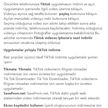
Öncelikle telefonunuza
Tiktok
uygulamasını indirin ve açın.
Uygulamanın içerisinde ilgili video üzerine tıklayın.
Videoyu açınca sağ tarafta bulunan
paylaş
butonuna tıklayın.
Açılan menüdeki videoyu indir butonuna tıklayın.
Seçmiş olduğunuz video son adımı takip ettikten sonra arka
planda indirilip, telefonunuza kaydolacaktır. İndirmiş olduğunuz
videoyu cihazınızın Fotoğraflar uygulamasına bakabilirsiniz Bu
adımlar sonrasında
Tiktok videosu Iphone’a nasıl indirilir
sorusunun cevabına ulaşmış oldunuz.
Uygulamalar yoluyla TikTok indirme
Bazı popüler üçüncü taraf TikTok indirme uygulamalar şunları
içerir:
Tikmate: Tikmate
, TikTok videolarını filigran olmadan
indirmenize izin veren ücretsiz bir uygulamadır.
Tik Tok Downloader: Tik Tok Downloader, TikTok videolarını
filigran olmadan indirmenize izin veren başka bir ücretsiz
uygulamadır.
SaveFrom.net:
SaveFrom.net, TikTok dahil çeşitli web
sitelerinden video indirmenize olanak tanıyan bir web sitesidir.
Ekran kaydedici kullanın:
İçerik oluşturucunun indirmesine izin