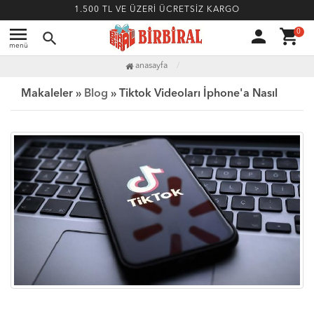
1.500 TL VE ÜZERİ ÜCRETSİZ KARGO
menu
person
shopping_cart
0
search
menü
anasayfa
Makaleler »
Blog
» Tiktok Videoları İphone'a Nasıl İndirilir?