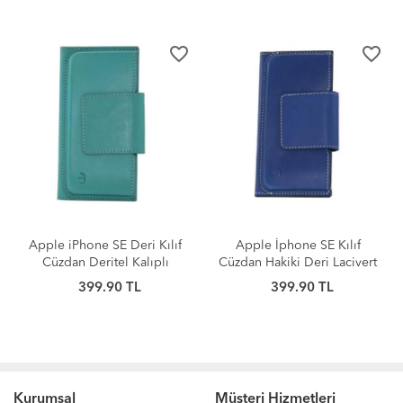
favorite_border
favorite_border
Apple iPhone SE Deri Kılıf
Apple İphone SE Kılıf
Cüzdan Deritel Kalıplı
Cüzdan Hakiki Deri Lacivert
Turkuaz
399.90 TL
399.90 TL
Kurumsal
Müşteri Hizmetleri