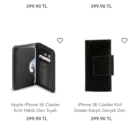
Bordo
Kahverengi
399.90 TL
399.90 TL
favorite_border
favorite_border
Apple iPhone SE Cüzdan
iPhone SE Cüzdan Kılıf
Kılıfı Hakiki Deri Siyah
Destan Kalıplı Gerçek Deri
399.90 TL
399.90 TL