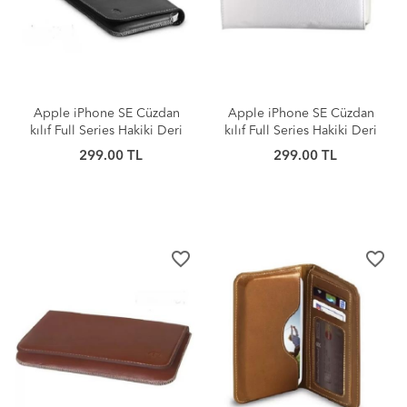
Apple iPhone SE Cüzdan
Apple iPhone SE Cüzdan
kılıf Full Series Hakiki Deri
kılıf Full Series Hakiki Deri
Siyah
Beyaz
299.00 TL
299.00 TL
favorite_border
favorite_border