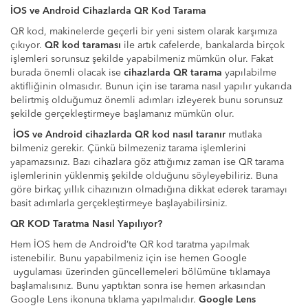
İOS ve Android Cihazlarda QR Kod Tarama
QR kod, makinelerde geçerli bir yeni sistem olarak karşımıza
çıkıyor.
QR kod taraması
ile artık cafelerde, bankalarda birçok
işlemleri sorunsuz şekilde yapabilmeniz mümkün olur. Fakat
burada önemli olacak ise
cihazlarda QR tarama
yapılabilme
aktifliğinin olmasıdır. Bunun için ise tarama nasıl yapılır yukarıda
belirtmiş olduğumuz önemli adımları izleyerek bunu sorunsuz
şekilde gerçekleştirmeye başlamanız mümkün olur.
İOS ve Android cihazlarda QR kod nasıl taranır
mutlaka
bilmeniz gerekir. Çünkü bilmezeniz tarama işlemlerini
yapamazsınız. Bazı cihazlara göz attığımız zaman ise QR tarama
işlemlerinin yüklenmiş şekilde olduğunu söyleyebiliriz. Buna
göre birkaç yıllık cihazınızın olmadığına dikkat ederek taramayı
basit adımlarla gerçekleştirmeye başlayabilirsiniz.
QR KOD Taratma Nasıl Yapılıyor?
Hem İOS hem de Android’te QR kod taratma yapılmak
istenebilir. Bunu yapabilmeniz için ise hemen Google
uygulaması üzerinden güncellemeleri bölümüne tıklamaya
başlamalısınız. Bunu yaptıktan sonra ise hemen arkasından
Google Lens ikonuna tıklama yapılmalıdır.
Google Lens