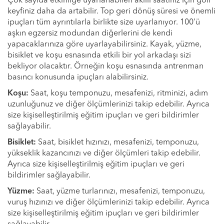
Çok sayıda etkinliğe uyarlanabilen akıllı saatiniz için golf
keyfiniz daha da artabilir. Top geri dönüş süresi ve önemli
ipuçları tüm ayrıntılarla birlikte size uyarlanıyor. 100’ü
aşkın egzersiz modundan diğerlerini de kendi
yapacaklarınıza göre uyarlayabilirsiniz. Kayak, yüzme,
bisiklet ve koşu esnasında etkili bir yol arkadaşı sizi
bekliyor olacaktır. Örneğin koşu esnasında antrenman
basıncı konusunda ipuçları alabilirsiniz.
Koşu:
Saat, koşu temponuzu, mesafenizi, ritminizi, adım
uzunluğunuz ve diğer ölçümlerinizi takip edebilir. Ayrıca
size kişiselleştirilmiş eğitim ipuçları ve geri bildirimler
sağlayabilir.
Bisiklet:
Saat, bisiklet hızınızı, mesafenizi, temponuzu,
yükseklik kazancınızı ve diğer ölçümleri takip edebilir.
Ayrıca size kişiselleştirilmiş eğitim ipuçları ve geri
bildirimler sağlayabilir.
Yüzme:
Saat, yüzme turlarınızı, mesafenizi, temponuzu,
vuruş hızınızı ve diğer ölçümlerinizi takip edebilir. Ayrıca
size kişiselleştirilmiş eğitim ipuçları ve geri bildirimler