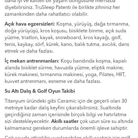
daha iyi ve kaliteli bir yaşam döngüsüne merhaba
diyebilirsiniz. TruSleep Patenti ile birlikte zihniniz her
zamankinden daha rahatlatıcı olabilir.
Açık hava egzersizleri:
Koşma, yürüyüş, dağa tırmanma,
doğa yürüyüşü, kros koşusu, bisiklete binme, açık suda
yüzme, triatlon, kayak, snowboard, kros kayağı, golf,
tenis, kaykay, sörf, kürek, kano, balık tutma, avcılık, dans
etmek ve daha fazlası.
İç mekan antrenmanları:
Koşu bandında koşma, kapalı
alanda bisiklet sürme, havuzda yüzme, eliptik makine,
kürek makinesi, tırmanma makinesi, yoga, Pilates, HIIT,
kuvvet antrenmanı, esneme ve daha fazlası.
Su Altı Dalış & Golf Oyun Takibi
Titanyum üründeki gibi Ceramic için de geçerli olan 30
metreye kadar dalış keyfini çıkarabilirsiniz. Sualtında
geçirdiğiniz zaman içerisinde birçok bilgi ve hatırlatma
sizi destekleyecektir.
Akıllı saatler
çok uzun süre su altında
kalmamanız gereken durumlarda önemli işleve sahiptir.