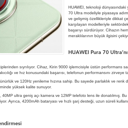
HUAWEI, teknoloji dünyasındaki ye
70 Ultra modeliyle piyasaya adım 
ve gelişmiş özellikleriyle dikkat 
karşılayan modelleriyle sektördeki
başarıyı sürdürüyor. Cihazın hem 
meraklılarının büyük ilgisini çekiy
HUAWEI Pura 70 Ultra’nı
lerinden sıyrılıyor. Cihaz, Kirin 9000 işlemcisiyle üstün performans sağla
akıcılığı ve hız konusundaki başarısı, telefonun performansını zirveye ta
zünürlük ve 120Hz yenileme hızına sahip. Bu sayede parlaklık ve renk 
iminde yüksek kalite sunuyor.
40MP ultra geniş açı kamera ve 12MP telefoto lens ile donatılmış. Bu
. Ayrıca, 4200mAh bataryası ve hızlı şarj desteği, uzun süreli kullanı
endirmesi