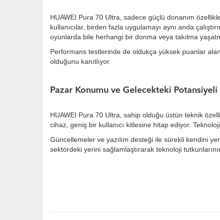
HUAWEI Pura 70 Ultra, sadece güçlü donanım özellikleri
kullanıcılar, birden fazla uygulamayı aynı anda çalışt
oyunlarda bile herhangi bir donma veya takılma yaşatm
Performans testlerinde de oldukça yüksek puanlar alan H
olduğunu kanıtlıyor.
Pazar Konumu ve Gelecekteki Potansiyeli
HUAWEI Pura 70 Ultra, sahip olduğu üstün teknik özellikl
cihaz, geniş bir kullanıcı kitlesine hitap ediyor. Tek
Güncellemeler ve yazılım desteği ile sürekli kendini y
sektördeki yerini sağlamlaştırarak teknoloji tutkunların