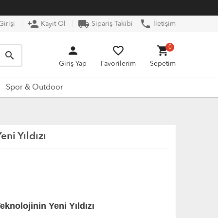
person_add
local_shipping
phone
irişi
Kayıt Ol
Sipariş Takibi
İletişim
person
favorite_border
shopping_cart
0
search
Giriş Yap
Favorilerim
Sepetim
Spor & Outdoor
ni Yıldızı
knolojinin Yeni Yıldızı