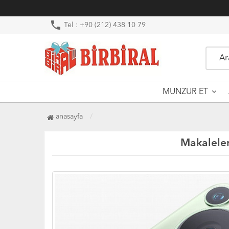
phone
Tel : +90 (212) 438 10 79
MUNZUR ET
anasayfa
Makalele