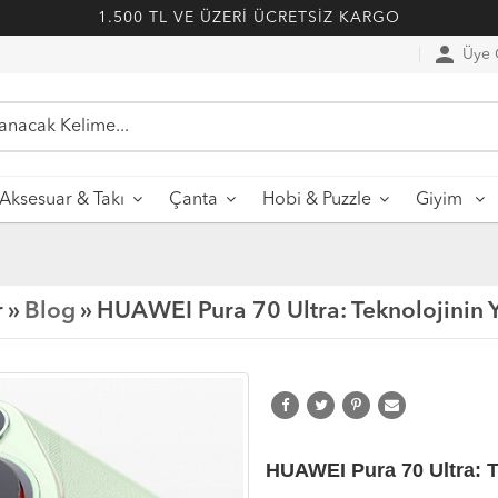
1.500 TL VE ÜZERİ ÜCRETSİZ KARGO
person
Üye G
Aksesuar & Takı
Çanta
Hobi & Puzzle
Giyim
r »
Blog
» HUAWEI Pura 70 Ultra: Teknolojinin Ye
HUAWEI Pura 70 Ultra: Te