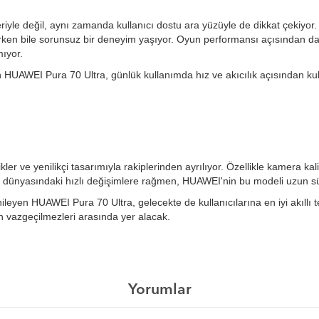
yle değil, aynı zamanda kullanıcı dostu ara yüzüyle de dikkat çekiyor.
ırırken bile sorunsuz bir deneyim yaşıyor. Oyun performansı açısından da
ıyor.
UAWEI Pura 70 Ultra, günlük kullanımda hız ve akıcılık açısından kullan
er ve yenilikçi tasarımıyla rakiplerinden ayrılıyor. Özellikle kamera ka
noloji dünyasındaki hızlı değişimlere rağmen, HUAWEI'nin bu modeli uzun
enileyen HUAWEI Pura 70 Ultra, gelecekte de kullanıcılarına en iyi akı
ın vazgeçilmezleri arasında yer alacak.
Yorumlar