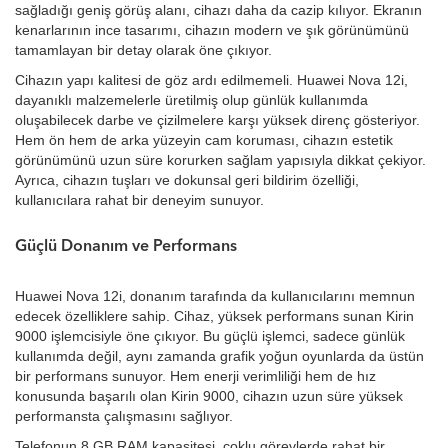
sağladığı geniş görüş alanı, cihazı daha da cazip kılıyor. Ekranın
kenarlarının ince tasarımı, cihazın modern ve şık görünümünü
tamamlayan bir detay olarak öne çıkıyor.
Cihazın yapı kalitesi de göz ardı edilmemeli. Huawei Nova 12i,
dayanıklı malzemelerle üretilmiş olup günlük kullanımda
oluşabilecek darbe ve çizilmelere karşı yüksek direnç gösteriyor.
Hem ön hem de arka yüzeyin cam koruması, cihazın estetik
görünümünü uzun süre korurken sağlam yapısıyla dikkat çekiyor.
Ayrıca, cihazın tuşları ve dokunsal geri bildirim özelliği,
kullanıcılara rahat bir deneyim sunuyor.
Güçlü Donanım ve Performans
Huawei Nova 12i, donanım tarafında da kullanıcılarını memnun
edecek özelliklere sahip. Cihaz, yüksek performans sunan Kirin
9000 işlemcisiyle öne çıkıyor. Bu güçlü işlemci, sadece günlük
kullanımda değil, aynı zamanda grafik yoğun oyunlarda da üstün
bir performans sunuyor. Hem enerji verimliliği hem de hız
konusunda başarılı olan Kirin 9000, cihazın uzun süre yüksek
performansta çalışmasını sağlıyor.
Telefonun 8 GB RAM kapasitesi, çoklu görevlerde rahat bir