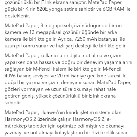
çözünürlüklü bir E Ink ekrana sahiptir. MatePad Paper,
güçlü bir Kirin 820E yonga setine sahiptir ve 6GB RAM ile
desteklenir.
MatePad Paper, 8 megapiksel çözünürlüğünde bir ön
kamera ve 13 megapiksel çözünürlüğünde bir arka
kamera ile birlikte gelir. Ayrıca, 7250 mAh bataryası ile
uzun pil ömrü sunar ve hızlı şarj desteği ile birlikte gelir.
MatePad Paper, kullanıcıların dijital not alma ve çizim
yaparken daha hassas ve doğru bir deneyim yaşamalarını
sağlayan bir M-Pencil kalem ile birlikte gelir. M-Pencil,
4096 basınç seviyesi ve 20 milisaniye gecikme süresi ile
doğal bir yazma ve çizim deneyimi sunar. MatePad Paper,
gözleri yormayan ve uzun süre okumayı rahat hale
getiren geniş, yüksek çözünürlüklü bir E Ink ekrana
sahiptir.
MatePad Paper, Huawei'nin kendi işletim sistemi olan
HarmonyOS 2 üzerinde çalışır. HarmonyOS 2, e-
mürekkep tabletler için optimize edilmiştir ve okumayı,
yazmayı ve not almayı kolaylaştıran bir dizi özellik sunar.