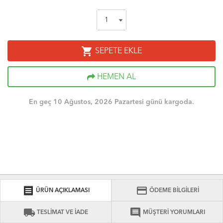
shopping_cart
SEPETE EKLE
HEMEN AL
En geç 10 Ağustos, 2026 Pazartesi günü kargoda.
receipt
credit_card
ÜRÜN AÇIKLAMASI
ÖDEME BİLGİLERİ
local_shipping
comment
TESLİMAT VE İADE
MÜŞTERİ YORUMLARI