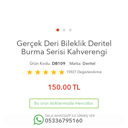
Gerçek Deri Bileklik Deritel
Burma Serisi Kahverengi
Ürün Kodu:
DB109
Marka:
Deritel
star
star
star
star
star
15927
Değerlendirme
150.00
TL
Bu ürün stoklarımızda mevcuttur.
TIKLA WHATSAPP İLE SİPARİŞ VER
05336795160