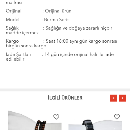
markası
Orijinal : Orijinal ürün
Modeli : Burma Serisi
Sa
ğ
l
ı
k
: Sa
ğ
l
ı
ğ
a ve do
ğ
aya zararl
ı
hi
ç
bir
madde i
ç
ermez
Kargo : Saat 16:00 aynı gün kargo sonrası
birgün sonra kargo
İ
ade
Ş
artlar
ı
: 14 g
ü
n i
ç
inde orijinal hali ile iade
edilebilir
İLGİLİ ÜRÜNLER
favorite_border
favorite_border