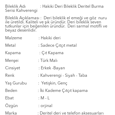
Bileklik Adı : Hakiki Deri Bileklik Deritel Burma
Serisi Kahverengi
Bileklik Açıklaması : Deri bileklik el eme
ğ
i ve g
ö
z
nuru
ile
ü
retildi. Kaliteli ve
ş
ı
k
ü
r
ü
nd
ü
r. Deri
bileklik seven
tutkunlar için beğenilen üründür. Deri sarmal motifli ve
beyaz desenlidir.
Malzeme : Hakiki deri
Metal : Sadece Çıtçıt metal
Kapama : Çıt Kapama
Men
ş
ei
: T
ü
rk Mal
ı
Cinsiyet : Erkek -Bayan
Renk : Kahverengi - Siyah - Taba
Ya
ş
Gurubu
: Yetişkin, Genç
Beden : İki Kademe Çıtçıt kapama
Ebat : M - L
Özgün : orjinal
Marka : Deritel deri ve telefon aksesuarları