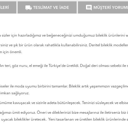
local_shipping
comment
LERİ
TESLİMAT VE İADE
MÜŞTERİ YORUM
ıla sizler için hazırladığımız ve beğeneceğinizi umduğumuz bileklik ürünlerin
siniz ve şık bir ürün olarak rahatlıkla kullanabilirsiniz. Deritel bileklik modell
m için önemli.
r Alın teri, göz nuru, el emeği ile Türkiye’de üretildi. Doğal deri olması sebebi i
lbiseler ile moda uyumu birbirini tamamlar. Bileklik artık yaşamımızın vazgeçilmez
 imkan sağlıyoruz.
görümüme kavuşacak ve sizinle adeta bütünleşecek. Teninizi süsleyecek ve elbise
ımızı ümit ediyoruz. Öneri ve dileklerinizi bize mesajlarınız ile iletirseniz 
a uyacak bileklikler üretecek. Yeni tasarlanan ve üretilen bileklik ürünlerinde