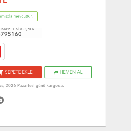
TL
rımızda mevcuttur.
TSAPP İLE SİPARİŞ VER
6795160
ng_cart
SEPETE EKLE
HEMEN AL
s, 2026 Pazartesi günü kargoda.