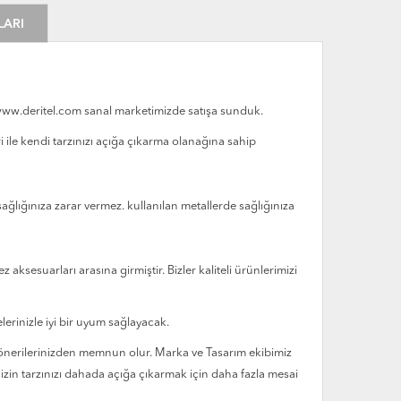
LARI
i www.deritel.com sanal marketimizde satışa sunduk.
eri ile kendi tarzınızı açığa çıkarma olanağına sahip
le sağlığınıza zarar vermez. kullanılan metallerde sağlığınıza
 aksesuarları arasına girmiştir. Bizler kaliteli ürünlerimizi
lerinizle iyi bir uyum sağlayacak.
biz önerilerinizden memnun olur. Marka ve Tasarım ekibimiz
 sizin tarzınızı dahada açığa çıkarmak için daha fazla mesai