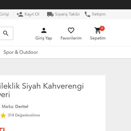
person_add
local_shipping
phone
irişi
Kayıt Ol
Sipariş Takibi
İletişim
person
favorite_border
shopping_cart
0
search
Giriş Yap
Favorilerim
Sepetim
Spor & Outdoor
leklik Siyah Kahverengi
eri
Marka:
Deritel
star
314
Değerlendirme