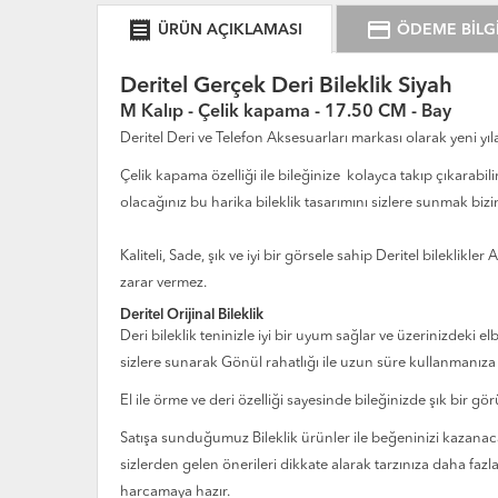
receipt
credit_card
ÜRÜN AÇIKLAMASI
ÖDEME BİLGİ
Deritel Gerçek Deri Bileklik Siyah
M Kalıp - Çelik kapama - 17.50 CM - Bay
Deritel Deri ve Telefon Aksesuarları markası olarak yeni y
Çelik kapama özelliği ile bileğinize kolayca takıp çıkarabilir
olacağınız bu harika bileklik tasarımını sizlere sunmak bizi
Kaliteli, Sade, şık ve iyi bir görsele sahip Deritel bileklikle
zarar vermez.
Deritel Orijinal Bileklik
Deri bileklik teninizle iyi bir uyum sağlar ve üzerinizdeki e
sizlere sunarak Gönül rahatlığı ile uzun süre kullanmanıza
El ile örme ve deri özelliği sayesinde bileğinizde şık bir 
Satışa sunduğumuz Bileklik ürünler ile beğeninizi kazanacağ
sizlerden gelen önerileri dikkate alarak tarzınıza daha fazl
harcamaya hazır.