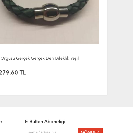
 Örgüsü Gerçek Gerçek Deri Bileklik Yeşil
İki Saç Örgü
Yeşil
279.60 TL
199.90 
er
E-Bülten Aboneliği