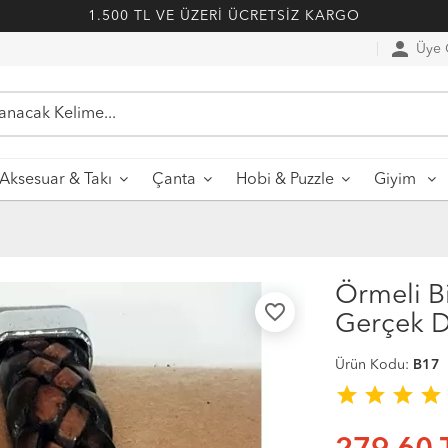
1.500 TL VE ÜZERİ ÜCRETSİZ KARGO
person
Üye G
Aksesuar & Takı
Çanta
Hobi & Puzzle
Giyim
Örmeli Bi
favorite_border
Gerçek D
Ürün Kodu:
B17
star
star
star
star