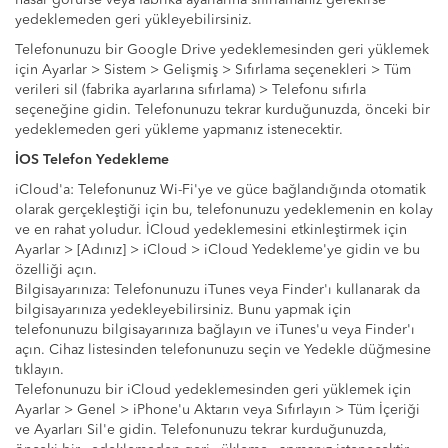
hasar görürse veya fabrika ayarlarına sıfırlamanız gerekirse
yedeklemeden geri yükleyebilirsiniz.
Telefonunuzu bir Google Drive yedeklemesinden geri yüklemek
için Ayarlar > Sistem > Gelişmiş > Sıfırlama seçenekleri > Tüm
verileri sil (fabrika ayarlarına sıfırlama) > Telefonu sıfırla
seçeneğine gidin. Telefonunuzu tekrar kurduğunuzda, önceki bir
yedeklemeden geri yükleme yapmanız istenecektir.
İOS Telefon Yedekleme
iCloud'a: Telefonunuz Wi-Fi'ye ve güce bağlandığında otomatik
olarak gerçekleştiği için bu, telefonunuzu yedeklemenin en kolay
ve en rahat yoludur. İCloud yedeklemesini etkinleştirmek için
Ayarlar > [Adınız] > iCloud > iCloud Yedekleme'ye gidin ve bu
özelliği açın.
Bilgisayarınıza: Telefonunuzu iTunes veya Finder'ı kullanarak da
bilgisayarınıza yedekleyebilirsiniz. Bunu yapmak için
telefonunuzu bilgisayarınıza bağlayın ve iTunes'u veya Finder'ı
açın. Cihaz listesinden telefonunuzu seçin ve Yedekle düğmesine
tıklayın.
Telefonunuzu bir iCloud yedeklemesinden geri yüklemek için
Ayarlar > Genel > iPhone'u Aktarın veya Sıfırlayın > Tüm İçeriği
ve Ayarları Sil'e gidin. Telefonunuzu tekrar kurduğunuzda,