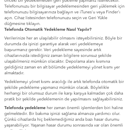
önceki bir yedeklemeden geri yükleme yapmanız istenecektir.
Telefonunuzu bir bilgisayar yedeklemesinden geri yüklemek için
telefonunuzu bilgisayarınıza bağlayın ve iTunes'u veya Finder'ı
açın. Cihaz listesinden telefonunuzu seçin ve Geri Yükle
düğmesine tıklayın.
Telefonda Otomatik Yedekleme Nasıl Yapılır?
Verilerinize her an ulaşılabilir olmasını isteyebilirsiniz. Böyle bir
durumda da işinizi garantiye alarak veri yedeklemeye
başvurmanız gerekir. Veri yedekleme sayesinde artık
cihazlarınızda istediğiniz zaman bilgilere sorunsuz şekilde
ulaşabilmeniz mümkün olacaktır. Depolama alanı kısmına
geldiğiniz zaman en alt bölümde yedeklemeyi yönet kısmı yer
almaktadır.
Yedeklemeyi yönet kısmı aracılığı ile artık telefonda otomatik bir
şekilde yedekleme yapmanız mümkün olacak. Böylelikle
herhangi bir olumsuz durum ile karşı karşıya kalmadan çok daha
pratik bir şekilde yedeklemenin de yapılmasını sağlayabilirsiniz.
Telefonda yedekleme
her zaman önemli işlemlerden biri haline
gelmektedir. Bir bakıma işinizi sağlama almanıza yardımcı olur.
Çünkü cihazlarda hiç beklemediğimiz anda bazı hasar durumu
yaşanabiliyor. Yaşanan hasar durumu sonrasında var olan önemli