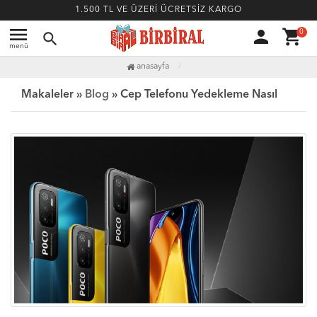
1.500 TL VE ÜZERİ ÜCRETSİZ KARGO
menu
person
shopping_cart
0
search
menü
anasayfa
Makaleler »
Blog
» Cep Telefonu Yedekleme Nasıl Yapılır?