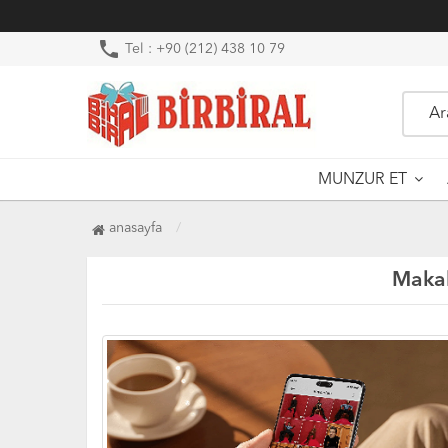
phone
Tel : +90 (212) 438 10 79
MUNZUR ET
anasayfa
Makal