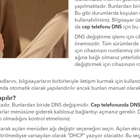
yapılmaktadır. Bunlardan biri
Bu gibi durumlarda koyulan e
kullanabilirsiniz. Bilgisayar
da
cep telefonu DNS
için bu 
DNS değiştirme işlemi için 
önemsizdir. Tüm sürümlerde bu
için cihazınızın rootlanmış ol
ağına bağlı olmanız yeterlidi
değiştirmek için cihazınızın 
arını, bilgisayarların birbirleriyle iletişim kurmak için kullan
ında otomatik olarak yapılandırılır ancak bunları manuel olarak 
pılır?
ktadır. Bunlardan biride DNS değişimidir.
Cep telefonunda DNS
yarlar menüsüne giderek kablosuz bağlantıyı açmanız gerekir. D
 olmadığını kontrol etmelisiniz.
tutarak açılan menüden ağı değiştir seçeneğini seçin. Açılan e
rilmediyse varsayılan olarak “DHCP” yazıyor olacaktır. Bu seçe