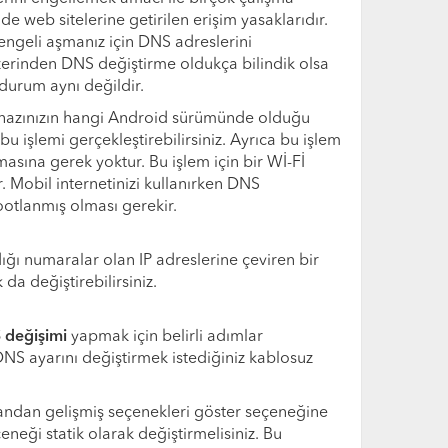
de web sitelerine getirilen erişim yasaklarıdır.
ngeli aşmanız için DNS adreslerini
 üzerinden DNS değiştirme oldukça bilindik olsa
durum aynı değildir.
cihazınızın hangi Android sürümünde olduğu
 işlemi gerçekleştirebilirsiniz. Ayrıca bu işlem
masına gerek yoktur. Bu işlem için bir Wİ-Fİ
r. Mobil internetinizi kullanırken DNS
rootlanmış olması gerekir.
dığı numaralar olan IP adreslerine çeviren bir
da değiştirebilirsiniz.
 değişimi
yapmak için belirli adımlar
NS ayarını değiştirmek istediğiniz kablosuz
krandan gelişmiş seçenekleri göster seçeneğine
neği statik olarak değiştirmelisiniz. Bu