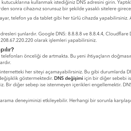
ucuklarına kullanmak istediğiniz DNS adresini girin. Yaptıklar
den sonra cihazınız sorunsuz bir şekilde yasaklı sitelere girecek
ayar, telefon ya da tablet gibi her türlü cihazda yapabilirsiniz.
resleri şunlardır. Google DNS: 8.8.8.8 ve 8.8.4.4, Cloudflare 
8.67.220.220 olarak işlemleri yapabilirsiniz.
ılır?
 telefonları önceliği de artmakta. Bu yeni ihtiyaçların doğmas
ardır.
e internetteki her siteyi açamayabilirsiniz. Bu gibi durumlarda
değişiklik göstermektedir.
DNS değişimi
için bir diğer sebebi i
iniz. Bir diğer sebep ise istenmeyen içerikleri engellemektir. D
rama deneyiminizi etkileyebilir. Herhangi bir sorunla karşılaş