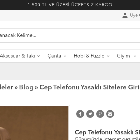
1.500 TL VE ÜZERİ ÜCRETSİZ KARGO
person
Üye G
Aksesuar & Takı
Çanta
Hobi & Puzzle
Giyim
eler »
Blog
» Cep Telefonu Yasaklı Sitelere Gir
Cep Telefonu Yasaklı Si
Günümüzde internet gezintile