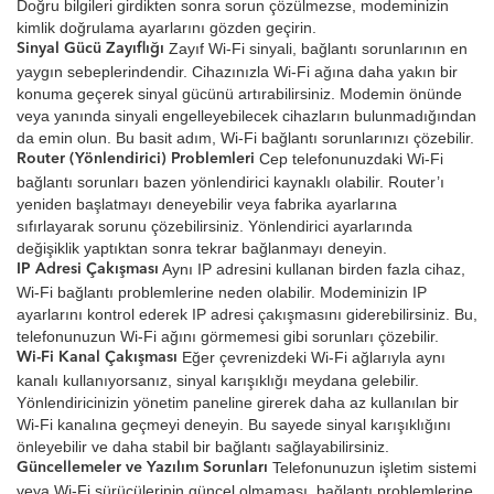
Doğru bilgileri girdikten sonra sorun çözülmezse, modeminizin
kimlik doğrulama ayarlarını gözden geçirin.
Zayıf Wi-Fi sinyali, bağlantı sorunlarının en
Sinyal Gücü Zayıflığı
yaygın sebeplerindendir. Cihazınızla Wi-Fi ağına daha yakın bir
konuma geçerek sinyal gücünü artırabilirsiniz. Modemin önünde
veya yanında sinyali engelleyebilecek cihazların bulunmadığından
da emin olun. Bu basit adım, Wi-Fi bağlantı sorunlarınızı çözebilir.
Cep telefonunuzdaki Wi-Fi
Router (Yönlendirici) Problemleri
bağlantı sorunları bazen yönlendirici kaynaklı olabilir. Router’ı
yeniden başlatmayı deneyebilir veya fabrika ayarlarına
sıfırlayarak sorunu çözebilirsiniz. Yönlendirici ayarlarında
değişiklik yaptıktan sonra tekrar bağlanmayı deneyin.
Aynı IP adresini kullanan birden fazla cihaz,
IP Adresi Çakışması
Wi-Fi bağlantı problemlerine neden olabilir. Modeminizin IP
ayarlarını kontrol ederek IP adresi çakışmasını giderebilirsiniz. Bu,
telefonunuzun Wi-Fi ağını görmemesi gibi sorunları çözebilir.
Eğer çevrenizdeki Wi-Fi ağlarıyla aynı
Wi-Fi Kanal Çakışması
kanalı kullanıyorsanız, sinyal karışıklığı meydana gelebilir.
Yönlendiricinizin yönetim paneline girerek daha az kullanılan bir
Wi-Fi kanalına geçmeyi deneyin. Bu sayede sinyal karışıklığını
önleyebilir ve daha stabil bir bağlantı sağlayabilirsiniz.
Telefonunuzun işletim sistemi
Güncellemeler ve Yazılım Sorunları
veya Wi-Fi sürücülerinin güncel olmaması, bağlantı problemlerine