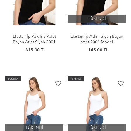
TÜKENDİ
Elastan İp Askılı 3 Adet
Elastan İp Askılı Siyah Bayan
Bayan Atlet Siyah 2001
Atlet 2001 Model
Model
315.00 TL
145.00 TL
TÜKENDİ
TÜKENDİ
favorite_border
favorite_border
TÜKENDİ
TÜKENDİ