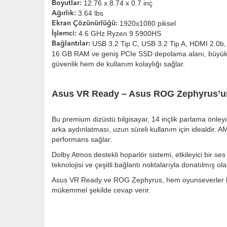
12.76 x 8.74 x 0.7 inç
Boyutlar:
3.64 lbs
Ağırlık:
1920x1080 piksel
Ekran Çözünürlüğü:
4.6 GHz Ryzen 9 5900HS
İşlemci:
USB 3.2 Tip C, USB 3.2 Tip A, HDMI 2.0b,
Bağlantılar:
16 GB RAM ve geniş PCIe SSD depolama alanı, büyük oy
güvenlik hem de kullanım kolaylığı sağlar.
Asus VR Ready – Asus ROG Zephyrus’un
Bu premium dizüstü bilgisayar, 14 inçlik parlama önleyi
arka aydınlatması, uzun süreli kullanım için idealdir.
performans sağlar.
Dolby Atmos destekli hoparlör sistemi, etkileyici bir se
teknolojisi ve çeşitli bağlantı noktalarıyla donatılmış o
Asus VR Ready ve ROG Zephyrus, hem oyunseverler hem de 
mükemmel şekilde cevap verir.