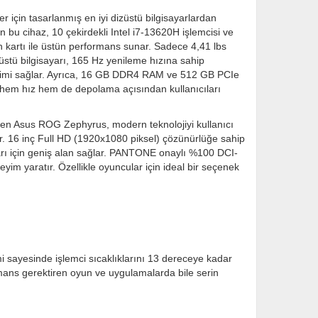
için tasarlanmış en iyi dizüstü bilgisayarlardan
lan bu cihaz, 10 çekirdekli Intel i7-13620H işlemcisi ve
artı ile üstün performans sunar. Sadece 4,41 lbs
züstü bilgisayarı, 165 Hz yenileme hızına sahip
eyimi sağlar. Ayrıca, 16 GB DDR4 RAM ve 512 GB PCIe
hem hız hem de depolama açısından kullanıcıları
len Asus ROG Zephyrus, modern teknolojiyi kullanıcı
ar. 16 inç Full HD (1920x1080 piksel) çözünürlüğe sahip
arı için geniş alan sağlar. PANTONE onaylı %100 DCI-
m yaratır. Özellikle oyuncular için ideal bir seçenek
mi sayesinde işlemci sıcaklıklarını 13 dereceye kadar
rmans gerektiren oyun ve uygulamalarda bile serin