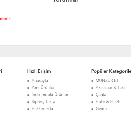
Yorumlar
tedir.
i
Hızlı Erişim
Popüler Kategoril
Anasayfa
MUNZUR ET
Yeni Ürünler
Aksesuar & Takı
İndirimdeki Ürünler
Çanta
Sipariş Takip
Hobi & Puzzle
Hakkımızda
Giyim