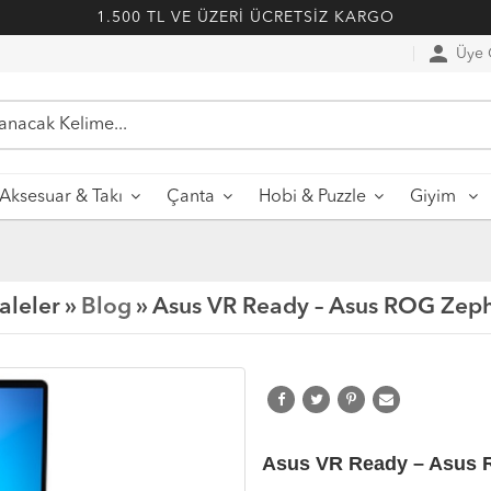
1.500 TL VE ÜZERİ ÜCRETSİZ KARGO
person
Üye G
Aksesuar & Takı
Çanta
Hobi & Puzzle
Giyim
leler »
Blog
» Asus VR Ready – Asus ROG Zep
Asus VR Ready – Asus 