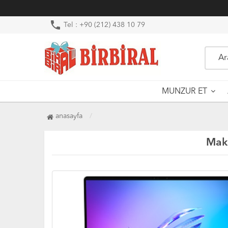
phone
Tel : +90 (212) 438 10 79
MUNZUR ET
anasayfa
Maka