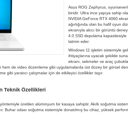
Asus ROG Zephyrus, oyunseverler 
biridir. Ultra ince yapıya sahip o
NVIDIA GeForce RTX 4060 ekran k
ağırlığında olan bu hafif oyun di
ekranıyla akıcı bir görüntü den
4.0 SSD depolama kapasitesiyle 
tatmin eder.
Windows 11 işletim sistemiyle ge
ihtiyaçlarına uyacak şekilde sun
ekranı, sekmeler ve araç çubukl
 hem de video düzenleme gibi uygulamalarda üst düzey bir görsel deneyi
ibi yaratıcı çalışmalar için de etkileyici özellikler taşır.
Teknik Özellikleri
yöntemiyle üretilen alüminyum bir kasaya sahiptir. Akıllı soğutma siste
llanır. Buhar odası soğutma sistemiyle donatılmış bu cihaz, yüksek perfo