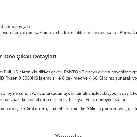
 3.5mm ses jakı
un dosyalarını saklama ve hızlı veri aktarımı imkanı sunar. Parmak i
 Öne Çıkan Detayları
ci Full HD ekranıyla dikkat çeker. PANTONE onaylı ekranı sayesinde gerç
 AMD Ryzen 9 5900HS işlemcisi ile 8 çekirdek ve 4.60 GHz hız sunarak y
s deneyimi sunar. Ayrıca, arkadan aydınlatmalı chiclet klavyesi loş ışık 
lan bu cihaz, kullanıcılarına sorunsuz bir oyun ve iş deneyimi sunar.
içerik üreticileri için ideal bir cihazdır. Yüksek performansı, şık tasa