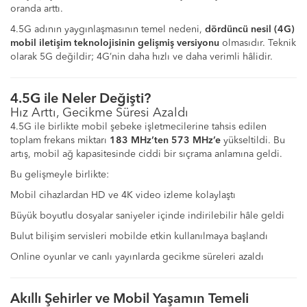
oranda arttı.
4.5G adının yaygınlaşmasının temel nedeni,
dördüncü nesil (4G)
mobil iletişim teknolojisinin gelişmiş versiyonu
olmasıdır. Teknik
olarak 5G değildir; 4G’nin daha hızlı ve daha verimli hâlidir.
4.5G ile Neler Değişti?
Hız Arttı, Gecikme Süresi Azaldı
4.5G ile birlikte mobil şebeke işletmecilerine tahsis edilen
toplam frekans miktarı
183 MHz’ten 573 MHz’e
yükseltildi. Bu
artış, mobil ağ kapasitesinde ciddi bir sıçrama anlamına geldi.
Bu gelişmeyle birlikte:
Mobil cihazlardan HD ve 4K video izleme kolaylaştı
Büyük boyutlu dosyalar saniyeler içinde indirilebilir hâle geldi
Bulut bilişim servisleri mobilde etkin kullanılmaya başlandı
Online oyunlar ve canlı yayınlarda gecikme süreleri azaldı
Akıllı Şehirler ve Mobil Yaşamın Temeli