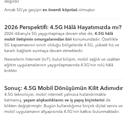
değildir
Ancak 5G’ye geçişin
en önemli köprüsü
olmuştur.
2026 Perspektifi: 4.5G Hâlâ Hayatımızda mı?
2026 itibarıyla 5G yaygınlaşmaya devam etse de,
4.5G hâlâ
mobil iletişimin omurgalarından biri
konumundadır. Özellikle
5G kapsamasının sınırlı olduğu bölgelerde 4.5G, yüksek hız ve
kararlı bağlantı sunmaya devam etmektedir.
Nesnelerin İnterneti (IoT), bulut bilişim, mobil sağlık ve uzaktan
eğitim uygulamalarının yaygınlaşmasında 4.5G’nin rolü hâlâ
kritiktir.
Sonuç: 4.5G Mobil Dönüşümün Kilit Adımıdır
4.5G teknolojisi; mobil interneti yalnızca hızlandırmakla
kalmamış,
yaşam alışkanlıklarını ve iş yapış biçimlerini
de
kökten değiştirmiştir. Bugün kullandığımız birçok dijital servis ve
mobil uygulamanın altyapısında 4.5G’nin katkısı bulunmaktadır.