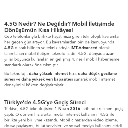
4.5G Nedir? Ne Değildir? Mobil İletişimde
Dönüşümün Kısa Hikâyesi
Cep telefonlarıyla birlikte hayatımıza giren teknolojik kavramlar
her geçen gün artıyor. Bu kavramlardan biri de kamuoyunda
4.5G
olarak bilinen ve teknik adıyla
IMT-Advanced
olarak
tanımlanan mobil iletişim teknolojisidir. 4.5G, dünyada uzun
yıllar boyunca kullanılan en gelişmiş 4. nesil mobil haberleşme
standardı olarak öne çıkmıştır.
Bu teknoloji;
daha yüksek internet hızı
,
daha düşük gecikme
süresi
ve
daha yüksek veri kapasitesi
sunarak mobil internet
deneyimini kökten değiştirmiştir.
Türkiye’de 4.5G’ye Geçiş Süreci
Türkiye, 4.5G teknolojisine
1 Nisan 2016
tarihinde resmen geçiş
yaptı. O dönem hızla artan mobil internet kullanımı, 4.5G ile
birlikte yeni bir ivme kazandı. Mobil cihazlardan video izleme,
dosya paylaşımı, bulut servisleri ve sosyal medya kullanımı ciddi