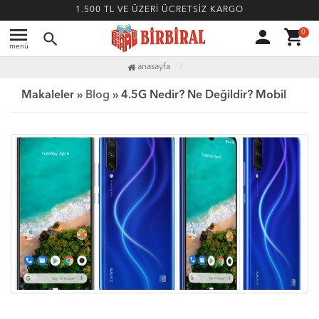
1.500 TL VE ÜZERİ ÜCRETSİZ KARGO
menu
person
shopping_cart
0
search
menü
anasayfa
Makaleler »
Blog
» 4.5G Nedir? Ne Değildir? Mobil İnternet Teknolojisi