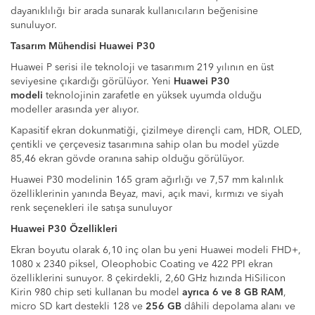
dayanıklılığı bir arada sunarak kullanıcıların beğenisine
sunuluyor.
Tasarım Mühendisi Huawei P30
Huawei P serisi ile teknoloji ve tasarımım 219 yılının en üst
seviyesine çıkardığı görülüyor. Yeni
Huawei P30
modeli
teknolojinin zarafetle en yüksek uyumda olduğu
modeller arasında yer alıyor.
Kapasitif ekran dokunmatiği, çizilmeye dirençli cam, HDR, OLED,
çentikli ve çerçevesiz tasarımına sahip olan bu model yüzde
85,46 ekran gövde oranına sahip olduğu görülüyor.
Huawei P30 modelinin 165 gram ağırlığı ve 7,57 mm kalınlık
özelliklerinin yanında Beyaz, mavi, açık mavi, kırmızı ve siyah
renk seçenekleri ile satışa sunuluyor
Huawei P30 Özellikleri
Ekran boyutu olarak 6,10 inç olan bu yeni Huawei modeli FHD+,
1080 x 2340 piksel, Oleophobic Coating ve 422 PPI ekran
özelliklerini sunuyor. 8 çekirdekli, 2,60 GHz hızında HiSilicon
Kirin 980 chip seti kullanan bu model
ayrıca 6 ve 8 GB RAM
,
micro SD kart destekli 128 ve
256 GB
dâhili depolama alanı ve