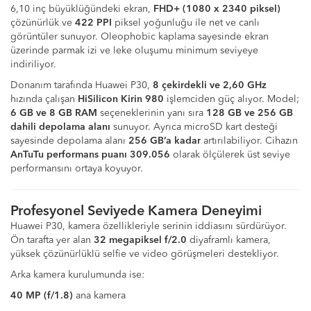
6,10 inç büyüklüğündeki ekran,
FHD+ (1080 x 2340 piksel)
çözünürlük ve
422 PPI
piksel yoğunluğu ile net ve canlı
görüntüler sunuyor. Oleophobic kaplama sayesinde ekran
üzerinde parmak izi ve leke oluşumu minimum seviyeye
indiriliyor.
Donanım tarafında Huawei P30,
8 çekirdekli ve 2,60 GHz
hızında çalışan
HiSilicon Kirin 980
işlemciden güç alıyor. Model;
6 GB ve 8 GB RAM
seçeneklerinin yanı sıra
128 GB ve 256 GB
dahili depolama alanı
sunuyor. Ayrıca microSD kart desteği
sayesinde depolama alanı
256 GB’a kadar
artırılabiliyor. Cihazın
AnTuTu performans puanı 309.056
olarak ölçülerek üst seviye
performansını ortaya koyuyor.
Profesyonel Seviyede Kamera Deneyimi
Huawei P30, kamera özellikleriyle serinin iddiasını sürdürüyor.
Ön tarafta yer alan
32 megapiksel f/2.0
diyaframlı kamera,
yüksek çözünürlüklü selfie ve video görüşmeleri destekliyor.
Arka kamera kurulumunda ise:
40 MP (f/1.8)
ana kamera