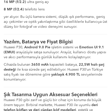
16 MP (f/2.2)
ultra geniş açı
8 MP (f/2.4)
telefoto lens
yer alıyor. Bu üçlü kamera sistemi, düşük ışık performansı, geniş
açı çekimler ve optik yakınlaştırma gibi özelliklerle kullanıcıya üst
düzey bir fotoğraf ve video deneyimi sunuyor.
Yazılım, Batarya ve Fiyat Bilgisi
Huawei P30,
Android 9.0 Pie
işletim sistemi ve
Emotion UI 9.1
(EMUI)
arayüzüyle satışa sunuluyor. Arayüz, kullanıcı dostu yapısı
ve akıcı performansıyla günlük kullanımı kolaylaştırıyor.
Cihazda bulunan
3650 mAh
kapasiteli batarya,
22,5W hızlı şarj
desteği
ile kısa sürede şarj edilebiliyor. Huawei P30’un Türkiye
satış fiyatı ise dönemine göre
yaklaşık 4.900 TL
seviyelerinde
konumlanıyor.
Şık Tasarıma Uygun Aksesuar Seçenekleri
Huawei P30 gibi zarif ve güçlü bir cihaz için koruma da büyük
önem taşıyor. Birbiral markette, Huawei P30 ile uyumlu
deri
telefon kılıfları ve deri cüzdan kılıf modelleri
, estetik ve