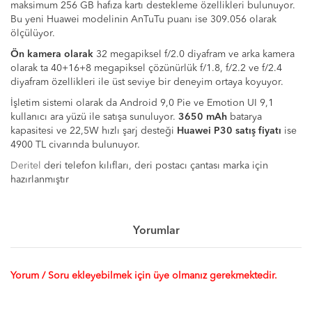
maksimum 256 GB hafıza kartı destekleme özellikleri bulunuyor.
Bu yeni Huawei modelinin AnTuTu puanı ise 309.056 olarak
ölçülüyor.
Ön kamera olarak
32 megapiksel f/2.0 diyafram ve arka kamera
olarak ta 40+16+8 megapiksel çözünürlük f/1.8, f/2.2 ve f/2.4
diyafram özellikleri ile üst seviye bir deneyim ortaya koyuyor.
İşletim sistemi olarak da Android 9,0 Pie ve Emotion UI 9,1
kullanıcı ara yüzü ile satışa sunuluyor.
3650 mAh
batarya
kapasitesi ve 22,5W hızlı şarj desteği
Huawei P30 satış fiyatı
ise
4900 TL civarında bulunuyor.
Deritel
deri telefon kılıfları, deri postacı çantası marka için
hazırlanmıştır
Yorumlar
Yorum / Soru ekleyebilmek için üye olmanız gerekmektedir.