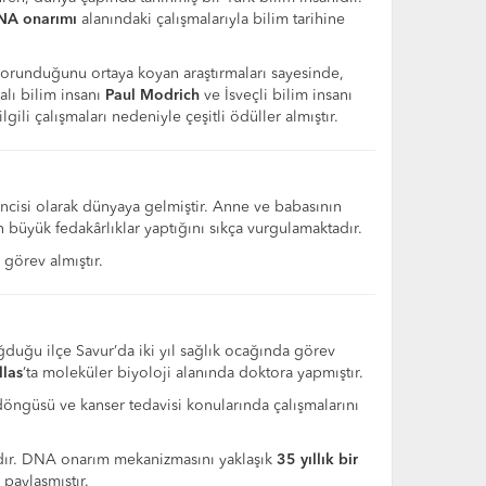
NA onarımı
alanındaki çalışmalarıyla bilim tarihine
 korunduğunu ortaya koyan araştırmaları sayesinde,
alı bilim insanı
Paul Modrich
ve İsveçli bilim insanı
gili çalışmaları nedeniyle çeşitli ödüller almıştır.
incisi olarak dünyaya gelmiştir. Anne ve babasının
büyük fedakârlıklar yaptığını sıkça vurgulamaktadır.
 görev almıştır.
duğu ilçe Savur’da iki yıl sağlık ocağında görev
llas
’ta moleküler biyoloji alanında doktora yapmıştır.
ngüsü ve kanser tedavisi konularında çalışmalarını
dır. DNA onarım mekanizmasını yaklaşık
35 yıllık bir
paylaşmıştır.