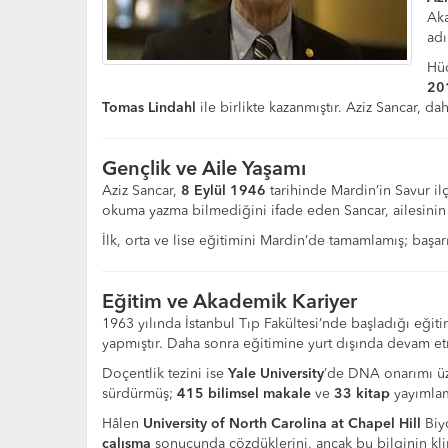
Aka
adı
Hüc
20
Tomas Lindahl
ile birlikte kazanmıştır. Aziz Sancar, 
Gençlik ve Aile Yaşamı
Aziz Sancar,
8 Eylül 1946
tarihinde Mardin’in Savur il
okuma yazma bilmediğini ifade eden Sancar, ailesinin 
İlk, orta ve lise eğitimini Mardin’de tamamlamış; başarı
Eğitim ve Akademik Kariyer
1963 yılında İstanbul Tıp Fakültesi’nde başladığı eğit
yapmıştır. Daha sonra eğitimine yurt dışında devam et
Doçentlik tezini ise
Yale University
’de DNA onarımı üz
sürdürmüş;
415 bilimsel makale
ve
33 kitap
yayımlamı
Hâlen
University of North Carolina at Chapel Hill
Biy
çalışma
sonucunda çözdüklerini, ancak bu bilginin kli