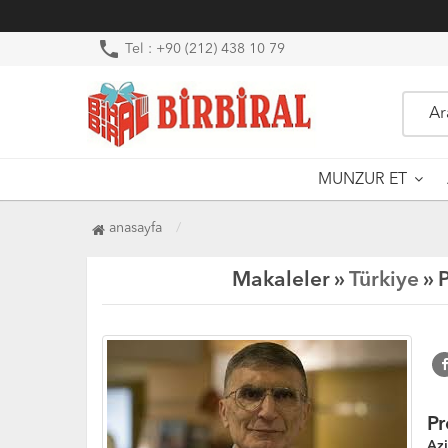
phone
Tel : +90 (212) 438 10 79
MUNZUR ET
anasayfa
Makaleler »
Türkiye
» P
Pr
Azi