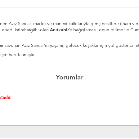
lenen Aziz Sancar, maddi ve manevi katkılarıyla genç nesillere ilham 
n ebedi istirahatgâhı olan
Anıtkabir
’e bağışlaması, onun bilime ve Cum
ni
savunan Aziz Sancar’ın yaşamı, gelecek kuşaklar için yol gösterici nit
için hazırlanmıştır.
Yorumlar
tedir.