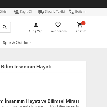
person_add
local_shipping
phone
irişi
Kayıt Ol
Sipariş Takibi
İletişim
person
favorite_border
shopping_cart
0
search
Giriş Yap
Favorilerim
Sepetim
Spor & Outdoor
 Bilim İnsanının Hayatı
m İnsanının Hayatı ve Bilimsel Mirası
ren, dünya çapında tanınmış bir Türk bilim insanıdır.