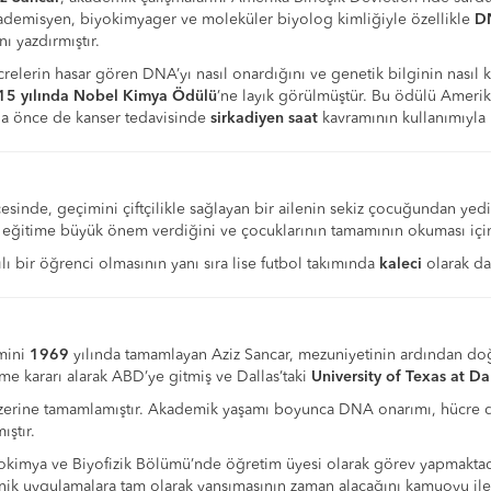
demisyen, biyokimyager ve moleküler biyolog kimliğiyle özellikle
D
nı yazdırmıştır.
relerin hasar gören DNA’yı nasıl onardığını ve genetik bilginin nasıl
15 yılında Nobel Kimya Ödülü
’ne layık görülmüştür. Bu ödülü Amerik
daha önce de kanser tedavisinde
sirkadiyen saat
kavramının kullanımıyla il
çesinde, geçimini çiftçilikle sağlayan bir ailenin sekiz çocuğundan yed
eğitime büyük önem verdiğini ve çocuklarının tamamının okuması için 
lı bir öğrenci olmasının yanı sıra lise futbol takımında
kaleci
olarak da
imini
1969
yılında tamamlayan Aziz Sancar, mezuniyetinin ardından doğ
me kararı alarak ABD’ye gitmiş ve Dallas’taki
University of Texas at Da
erine tamamlamıştır. Akademik yaşamı boyunca DNA onarımı, hücre dö
ştır.
okimya ve Biyofizik Bölümü’nde öğretim üyesi olarak görev yapmakta
nik uygulamalara tam olarak yansımasının zaman alacağını kamuoyu ile 