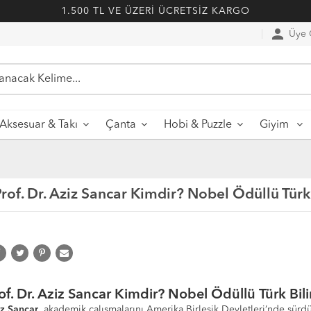
1.500 TL VE ÜZERİ ÜCRETSİZ KARGO
person
Üye G
Aksesuar & Takı
Çanta
Hobi & Puzzle
Giyim
rof. Dr. Aziz Sancar Kimdir? Nobel Ödüllü Türk
of. Dr. Aziz Sancar Kimdir? Nobel Ödüllü Türk Bili
z Sancar
, akademik çalışmalarını Amerika Birleşik Devletleri’nde sürdü