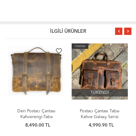
İLGİLİ ÜRÜNLER
TÜKENDİ
favorite_border
favorite_border
TÜKENDİ
Deri Postacı Çantası
Postacı Çantası Taba-
Kahverengi-Taba
Kahve Galaxy Serisi
8,490.00 TL
4,990.90 TL