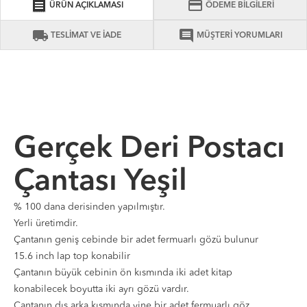
receipt
credit_card
ÜRÜN AÇIKLAMASI
ÖDEME BİLGİLERİ
local_shipping
comment
TESLİMAT VE İADE
MÜŞTERİ YORUMLARI
Gerçek Deri Postacı
Çantası Yeşil
% 100 dana derisinden yapılmıştır.
Yerli üretimdir.
Çantanın geniş cebinde bir adet fermuarlı gözü bulunur
15.6 inch lap top konabilir
Çantanın büyük cebinin ön kısmında iki adet kitap
konabilecek boyutta iki ayrı gözü vardır.
Çantanın dış arka kısmında yine bir adet fermuarlı göz