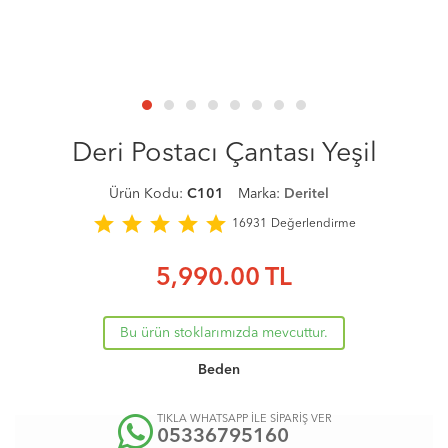
Deri Postacı Çantası Yeşil
Ürün Kodu:
C101
Marka:
Deritel
star
star
star
star
star
16931
Değerlendirme
5,990.00
TL
Bu ürün stoklarımızda mevcuttur.
Beden
TIKLA WHATSAPP İLE SİPARİŞ VER
05336795160