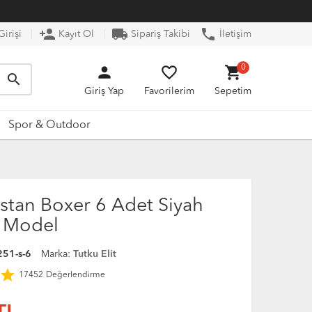
person_add
local_shipping
phone
irişi
Kayıt Ol
Sipariş Takibi
İletişim
person
favorite_border
shopping_cart
0
search
Giriş Yap
Favorilerim
Sepetim
Spor & Outdoor
astan Boxer 6 Adet Siyah
1 Model
251-s-6
Marka:
Tutku Elit
star
17452
Değerlendirme