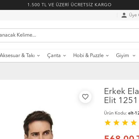
1.500 TL VE ÜZERİ ÜCRETSİZ KARGO
person
Üye G
Aksesuar & Takı
Çanta
Hobi & Puzzle
Giyim
Erkek El
favorite_border
Elit 125
Ürün Kodu:
elt-1
star
star
star
star