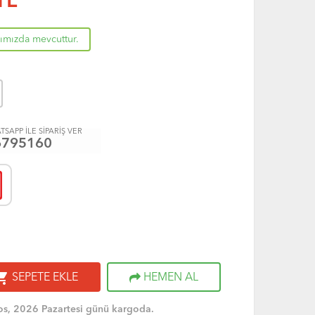
TL
rımızda mevcuttur.
TSAPP İLE SİPARİŞ VER
6795160
ng_cart
SEPETE EKLE
HEMEN AL
s, 2026 Pazartesi günü kargoda.