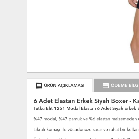
receipt
credit_card
ÜRÜN AÇIKLAMASI
ÖDEME BİLGİ
6 Adet Elastan Erkek Siyah Boxer - Ka
Tutku Elit 1251 Modal Elastan 6 Adet Siyah Erkek 
%47 modal, %47 pamuk ve %6 elastan malzemeden üre
Likralı kumaşı ile vücudunuzu sarar ve rahat bir kullan