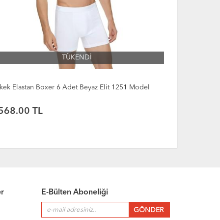
TÜKENDİ
kek Elastan Boxer 6 Adet Beyaz Elit 1251 Model
Erkek Elasta
568.00 TL
142.00 
er
E-Bülten Aboneliği