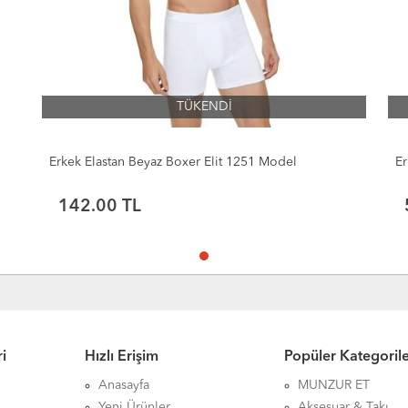
TÜKENDİ
Erkek Elastan Beyaz Boxer Elit 1251 Model
Er
142.00 TL
i
Hızlı Erişim
Popüler Kategoril
Anasayfa
MUNZUR ET
Yeni Ürünler
Aksesuar & Takı