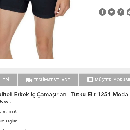
local_shipping
comment
LERİ
TESLİMAT VE İADE
MÜŞTERİ YORUM
liteli Erkek İç Çamaşırları - Tutku Elit 1251 Moda
Boxer
,
tilmiştir.
ım sağlar.