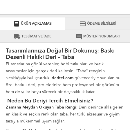
receipt
credit_card
ÜRÜN AÇIKLAMASI
ÖDEME BİLGİLERİ
local_shipping
comment
TESLİMAT VE İADE
MÜŞTERİ YORUMLARI
Tasarımlarınıza Doğal Bir Dokunuş: Baskı
Desenli Hakiki Deri – Taba
El sanatlarına gönül verenler, hobi tutkunları ve butik
tasarımcılar için gerçek deri kalitesini "Taba" renginin
sıcaklığıyla buluşturduk.
deritel.com
güvencesiyle sunulan bu
özel baskılı deri, projelerinize hem profesyonel bir görünüm
hem de yıllar boyu sürecek bir dayanıklılık katar.
Neden Bu Deriyi Tercih Etmelisiniz?
Zamana Meydan Okuyan Taba Rengi:
Deri denince akla gelen
en klasik ve seçkin renk olan taba, her türlü aksesuar ve giyim
tarzıyla mükemmel uyum sağlar.