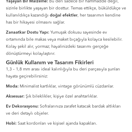
Yaşayan Bir Malzeme:
Bu deri sadece bir hammadde değil,
sizinle birlikte yaşayan bir dosttur. Temas ettikçe, büküldükçe ve
kullanıldıkça kazandığı
doğal efektler
, her tasarımın kendine
has bir hikayesi olmasını sağlar.
Zanaatkar Dostu Yapı:
Yumuşak dokusu sayesinde ev
ortamında bile makas veya maket bıçağıyla kolayca kesilebilir.
Kolay şekil alır, yormaz; hayalinizdeki tasarımı gerçeğe
dönüştürmeyi kolaylaştırır.
Günlük Kullanım ve Tasarım Fikirleri
1,3 – 1,8 mm arası ideal kalınlığıyla bu deri parçasıyla şunları
hayata geçirebilirsiniz:
Moda:
Minimalist kartlıklar, vintage görünümlü cüzdanlar.
Aksesuar:
Şık bileklikler, kişiye özel anahtarlıklar.
Ev Dekorasyonu:
Sofralarınıza zarafet katacak bardak altlıkları
ve deri detaylı objeler.
Hobi:
Saat kordonları ve kişisel ajanda kapakları.