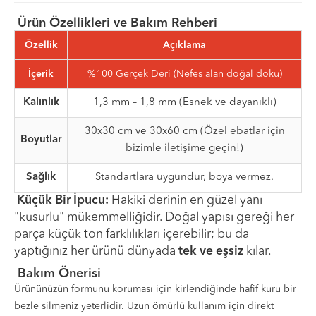
Ürün Özellikleri ve Bakım Rehberi
Özellik
Açıklama
İçerik
%100 Gerçek Deri (Nefes alan doğal doku)
Kalınlık
1,3 mm – 1,8 mm (Esnek ve dayanıklı)
30x30 cm ve 30x60 cm (Özel ebatlar için
Boyutlar
bizimle iletişime geçin!)
Sağlık
Standartlara uygundur, boya vermez.
Küçük Bir İpucu:
Hakiki derinin en güzel yanı
"kusurlu" mükemmelliğidir. Doğal yapısı gereği her
parça küçük ton farklılıkları içerebilir; bu da
yaptığınız her ürünü dünyada
tek ve eşsiz
kılar.
Bakım Önerisi
Ürününüzün formunu koruması için kirlendiğinde hafif kuru bir
bezle silmeniz yeterlidir. Uzun ömürlü kullanım için direkt