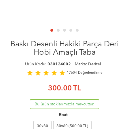
Baskı Desenli Hakiki Parça Deri
Hobi Amaçlı Taba
Ürün Kodu:
030124002
Marka:
Deritel
star
star
star
star
star
17604
Değerlendirme
300.00
TL
Bu ürün stoklarımızda mevcuttur.
Ebat
30x30
30x60 (
500.00
TL)