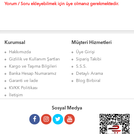
Yorum / Soru ekleyebilmek için üye olmanız gerekmektedir.
Kurumsal
Müşteri Hizmetleri
Hakkımızda
Üye Girişi
Gizlilik ve Kullanım Şartları
Sipariş Takibi
Kargo ve Taşıma Bilgileri
S.S.S.
Banka Hesap Numaramız
Detaylı Arama
Garanti ve İade
Blog Birbiral
KVKK Politikası
İletişim
Sosyal Medya