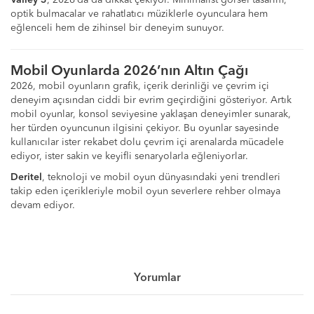
optik bulmacalar ve rahatlatıcı müziklerle oyunculara hem
eğlenceli hem de zihinsel bir deneyim sunuyor.
Mobil Oyunlarda 2026’nın Altın Çağı
2026, mobil oyunların grafik, içerik derinliği ve çevrim içi
deneyim açısından ciddi bir evrim geçirdiğini gösteriyor. Artık
mobil oyunlar, konsol seviyesine yaklaşan deneyimler sunarak,
her türden oyuncunun ilgisini çekiyor. Bu oyunlar sayesinde
kullanıcılar ister rekabet dolu çevrim içi arenalarda mücadele
ediyor, ister sakin ve keyifli senaryolarla eğleniyorlar.
Deritel
, teknoloji ve mobil oyun dünyasındaki yeni trendleri
takip eden içerikleriyle mobil oyun severlere rehber olmaya
devam ediyor.
Yorumlar