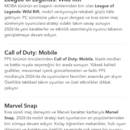
MOBA türünün en başarılı isimlerinden biri olan
League of
Legends: Wild Rift
, mobil versiyonuyla rekabeti güçlü hâle
getiriyor. PC sürümüne yakın oyun dengesi ve kısa süren maç
süreleriyle oyunculara strateji odaklı takım savaşı sunuyor.
2026’da yeni karakterler ve etkinlik sezonlarıyla oyuncu tabanını
genişletmeye devam ediyor.
Call of Duty: Mobile
FPS türünün öncülerinden
Call of Duty: Mobile
, klasik modları
ve battle royale seçeneğini bir arada sunuyor. Yüksek kaliteli
grafikler, mevsimsel içerik güncellemeleri ve farklı FPS
modlarıyla 2026’da da oyuncuların favorileri arasında yer alıyor.
Özellikle taktiksel takım oyunları ve özel etkinlikler dikkat
çekiyor.
Marvel Snap
Kısa süreli maç deneyimi ve Marvel karakter kartlarıyla
Marvel
Snap
, 2026’da mobil strateji kart oyunlarının en popülerlerinden
biri olmaya devam ediyor. Kolay öğrenilen mekanikler, hızlı oyun
döngüsü ve koleksiyon özelliği sayesinde çok geniş bir oyuncu