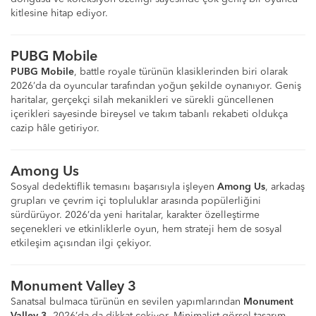
kitlesine hitap ediyor.
PUBG Mobile
PUBG Mobile
, battle royale türünün klasiklerinden biri olarak
2026’da da oyuncular tarafından yoğun şekilde oynanıyor. Geniş
haritalar, gerçekçi silah mekanikleri ve sürekli güncellenen
içerikleri sayesinde bireysel ve takım tabanlı rekabeti oldukça
cazip hâle getiriyor.
Among Us
Sosyal dedektiflik temasını başarısıyla işleyen
Among Us
, arkadaş
grupları ve çevrim içi topluluklar arasında popülerliğini
sürdürüyor. 2026’da yeni haritalar, karakter özelleştirme
seçenekleri ve etkinliklerle oyun, hem strateji hem de sosyal
etkileşim açısından ilgi çekiyor.
Monument Valley 3
Sanatsal bulmaca türünün en sevilen yapımlarından
Monument
Valley 3
, 2026’da da dikkat çekiyor. Minimalist görsel tasarım,