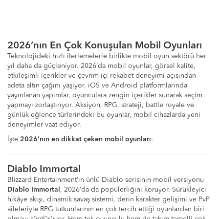
2026’nın En Çok Konuşulan Mobil Oyunları
Teknolojideki hızlı ilerlemelerle birlikte mobil oyun sektörü her
yıl daha da güçleniyor. 2026’da mobil oyunlar, görsel kalite,
etkileşimli içerikler ve çevrim içi rekabet deneyimi açısından
adeta altın çağını yaşıyor. iOS ve Android platformlarında
yayınlanan yapımlar, oyunculara zengin içerikler sunarak seçim
yapmayı zorlaştırıyor. Aksiyon, RPG, strateji, battle royale ve
günlük eğlence türlerindeki bu oyunlar, mobil cihazlarda yeni
deneyimler vaat ediyor.
İşte
2026’nın en dikkat çeken mobil oyunları
:
Diablo Immortal
Blizzard Entertainment’ın ünlü Diablo serisinin mobil versiyonu
Diablo Immortal
, 2026’da da popülerliğini koruyor. Sürükleyici
hikâye akışı, dinamik savaş sistemi, derin karakter gelişimi ve PvP
aileleriyle RPG tutkunlarının en çok tercih ettiği oyunlardan biri
olmayı sürdürüyor. Hem tek oyunculu hem de takım temelli çok