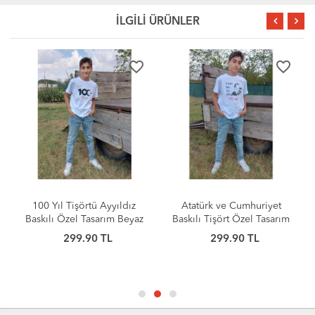
İLGİLİ ÜRÜNLER
favorite_border
favorite_border
100 Yıl Tişörtü Ayyıldız
Atatürk ve Cumhuriyet
Baskılı Özel Tasarım Beyaz
Baskılı Tişört Özel Tasarım
Beyaz
299.90 TL
299.90 TL