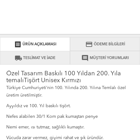
receipt
credit_card
ÜRÜN AÇIKLAMASI
ÖDEME BİLGİLERİ
local_shipping
comment
TESLİMAT VE İADE
MÜŞTERİ YORUMLARI
Özel Tasarım Baskılı 100 Yıldan 200. Yıla
temalıTişört Unisex Kırmızı
Türkiye Cumhuriyeti’nin 100. Yılında 200. Yılına Temlalı özel
üretim üretilmiştir.
Ayyıldız ve 100. Yıl baskılı tişört.
Nefes alabilen 30/1 Kom pak kumaştan penye
Nemi emer, ısı tutmaz, sağlıklı kumaştır.
Vücuda zarar vermez, giyimi rahat ve şık üründür.