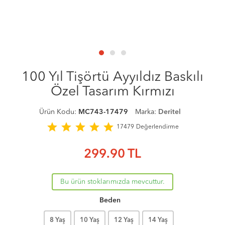
100 Yıl Tişörtü Ayyıldız Baskılı
Özel Tasarım Kırmızı
Ürün Kodu:
MC743-17479
Marka:
Deritel
star
star
star
star
star
17479
Değerlendirme
299.90
TL
Bu ürün stoklarımızda mevcuttur.
Beden
8 Yaş
10 Yaş
12 Yaş
14 Yaş